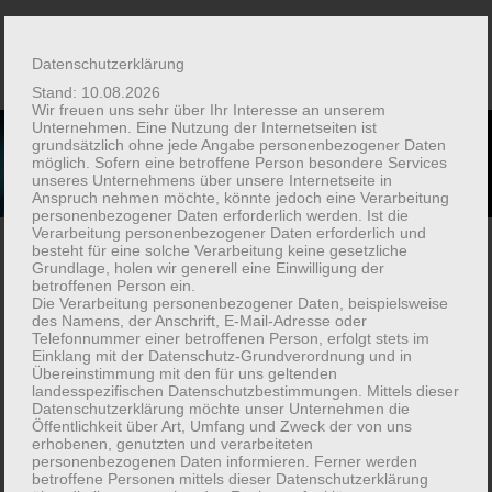
Skip
to
Datenschutzerklärung
content
Stand: 10.08.2026
Wir freuen uns sehr über Ihr Interesse an unserem
Unternehmen. Eine Nutzung der Internetseiten ist
grundsätzlich ohne jede Angabe personenbezogener Daten
möglich. Sofern eine betroffene Person besondere Services
unseres Unternehmens über unsere Internetseite in
Anspruch nehmen möchte, könnte jedoch eine Verarbeitung
personenbezogener Daten erforderlich werden. Ist die
Verarbeitung personenbezogener Daten erforderlich und
besteht für eine solche Verarbeitung keine gesetzliche
Das Erstgespräch
Grundlage, holen wir generell eine Einwilligung der
betroffenen Person ein.
Die Verarbeitung personenbezogener Daten, beispielsweise
des Namens, der Anschrift, E-Mail-Adresse oder
Telefonnummer einer betroffenen Person, erfolgt stets im
Einklang mit der Datenschutz-Grundverordnung und in
In einem ausführlichen Erstgespräch (Anamnese)
Übereinstimmung mit den für uns geltenden
werden Ihre Beschwerden und Symptome möglichst
landesspezifischen Datenschutzbestimmungen. Mittels dieser
Datenschutzerklärung möchte unser Unternehmen die
genau erfasst.
Ziel des Erstgespräches ist es, ein
Öffentlichkeit über Art, Umfang und Zweck der von uns
homöopathisches Einzelmittel zu finden, das zu Ihren
erhobenen, genutzten und verarbeiteten
personenbezogenen Daten informieren. Ferner werden
individuellen Krankheitssymptomen und deren möglichen
betroffene Personen mittels dieser Datenschutzerklärung