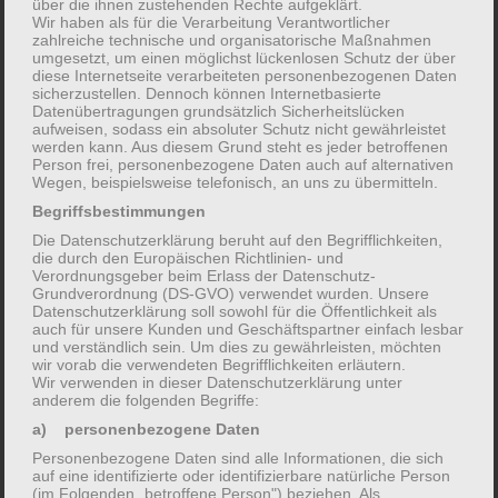
Auslösern und Hintergründen passt wie ein Schlüssel zum
über die ihnen zustehenden Rechte aufgeklärt.
Wir haben als für die Verarbeitung Verantwortlicher
Schloss.
zahlreiche technische und organisatorische Maßnahmen
umgesetzt, um einen möglichst lückenlosen Schutz der über
Das Erstgespräch berücksichtigt daher nicht nur Ihre
diese Internetseite verarbeiteten personenbezogenen Daten
sicherzustellen. Dennoch können Internetbasierte
Hauptbeschwerde, sondern auch alle sonstigen
Datenübertragungen grundsätzlich Sicherheitslücken
aufweisen, sodass ein absoluter Schutz nicht gewährleistet
Beschwerden, Ihre Reaktion auf Wärme / Kälte /
werden kann. Aus diesem Grund steht es jeder betroffenen
Wetterwechsel etc., Ihr Schlafverhalten usw., aber auch die
Person frei, personenbezogene Daten auch auf alternativen
Wegen, beispielsweise telefonisch, an uns zu übermitteln.
Besonderheiten Ihres Charakters. Eine gut gewählte
Begriffsbestimmungen
homöopathische Arznei passt zu all diesen Symptomen, und
Die Datenschutzerklärung beruht auf den Begrifflichkeiten,
es sind bei richtiger Arzneiwahl auch Veränderungen zum
die durch den Europäischen Richtlinien- und
Positiven hin in allen Bereichen zu erwarten.
Verordnungsgeber beim Erlass der Datenschutz-
Grundverordnung (DS-GVO) verwendet wurden. Unsere
Die Dauer des Erstgespräches beträgt etwa 1,5 – 2 Stunden,
Datenschutzerklärung soll sowohl für die Öffentlichkeit als
die der Folgegespräche meist etwa eine halbe Stunde.
auch für unsere Kunden und Geschäftspartner einfach lesbar
und verständlich sein. Um dies zu gewährleisten, möchten
wir vorab die verwendeten Begrifflichkeiten erläutern.
Was können Sie zu einer erfolgreichen
Wir verwenden in dieser Datenschutzerklärung unter
anderem die folgenden Begriffe:
homöopathischen Behandlung beitragen?
a) personenbezogene Daten
Überlegen Sie, wie Sie Ihre Krankheitserscheinungen
Personenbezogene Daten sind alle Informationen, die sich
möglichst genau und vollständig beschreiben können.
auf eine identifizierte oder identifizierbare natürliche Person
Gehen Sie in Gedanken Ihren Körper von Kopf bis Fuß durch
(im Folgenden „betroffene Person") beziehen. Als