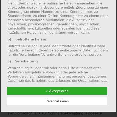
identifizierbar wird eine natürliche Person angesehen, die
und überlegen Sie, ob Sie bei sich besonders eigentümliche
direkt oder indirekt, insbesondere mittels Zuordnung zu einer
Erscheinungen (z.B.: Tränenfluss beim Gehen im Wind, kalte
Kennung wie einem Namen, zu einer Kennnummer, zu
Standortdaten, zu einer Online-Kennung oder zu einem oder
Schweiße vor der Monatsblutung o.Ä.) kennen.
mehreren besonderen Merkmalen, die Ausdruck der
physischen, physiologischen, genetischen, psychischen,
Haben Sie bitte keine Scheu, über vermeintliche “peinliche”
wirtschaftlichen, kulturellen oder sozialen Identität dieser
oder “negative” Aspekte Ihres körperlichen und seelischen
natürlichen Person sind, identifiziert werden kann.
Empfindens zu sprechen. Gerade solche versteckten
b) betroffene Person
Phänomene können wichtig sein, um das richtige
Betroffene Person ist jede identifizierte oder identifizierbare
natürliche Person, deren personenbezogene Daten von dem
homöopathische Mittel zu finden.
für die Verarbeitung Verantwortlichen verarbeitet werden.
Auch wenn in der Homöopathie – wie oben beschrieben –
c) Verarbeitung
Heilkräfte stecken, die von vielen unterschätzt werden, so
Verarbeitung ist jeder mit oder ohne Hilfe automatisierter
Verfahren ausgeführte Vorgang oder jede solche
müssen doch auch die Grenzen der Machbarkeit betont
Vorgangsreihe im Zusammenhang mit personenbezogenen
werden: Krankheiten, bei denen ein mechanisches Problem
Daten wie das Erheben, das Erfassen, die Organisation, das
Ordnen, die Speicherung, die Anpassung oder Veränderung,
im Vordergrund steht – z.B. Knochenbruch, Darmverschluss,
das Auslesen, das Abfragen, die Verwendung, die
✓ Akzeptieren
Offenlegung durch Übermittlung, Verbreitung oder eine
Blinddarmdurchbruch, angeborene Missbildung etc. –
andere Form der Bereitstellung, den Abgleich oder die
benötigen auch eine mechanische, also oft operative
Personalisieren
Verknüpfung, die Einschränkung, das Löschen oder die
Vernichtung.
Therapie; die Homöopathie kann in solchen Situationen nur
d) Einschränkung der Verarbeitung
symptomatisch, z.B. zur Schmerzbekämpfung, eingesetzt