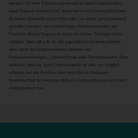
Einschränkung der Verarbeitung ist die Markierung
werden. Ist eine Erkrankung einmal so weit fortgeschritten,
gespeicherter personenbezogener Daten mit dem Ziel, ihre
dass Organe zerstört sind, dann kann mit homöopathischen
künftige Verarbeitung einzuschränken.
Arzneien ebenfalls nicht mehr oder nur mehr symptomatisch
e) Profiling
geholfen werden; ein vollständiges Wiederherstellen der
Profiling ist jede Art der automatisierten Verarbeitung
personenbezogener Daten, die darin besteht, dass diese
Funktion dieses Organs ist dann mit keiner Therapie mehr
personenbezogenen Daten verwendet werden, um
möglich. Dies gilt z.B. für die jugendliche Zuckerkrankheit,
bestimmte persönliche Aspekte, die sich auf eine natürliche
Person beziehen, zu bewerten, insbesondere, um Aspekte
aber auch für fortgeschrittene Stadien von
bezüglich Arbeitsleistung, wirtschaftlicher Lage, Gesundheit,
Krebserkrankungen, Leberzirrhose oder Herzschwäche. Eine
persönlicher Vorlieben, Interessen, Zuverlässigkeit,
Verhalten, Aufenthaltsort oder Ortswechsel dieser natürlichen
wirkliche Heilung durch Homöopathie ist also nur möglich,
Person zu analysieren oder vorherzusagen.
solange nur die Funktion des betroffenen Organes
f) Pseudonymisierung
beeinträchtigt ist und eine größere Zellzerstörung noch nicht
Pseudonymisierung ist die Verarbeitung personenbezogener
stattgefunden hat.
Daten in einer Weise, auf welche die personenbezogenen
Daten ohne Hinzuziehung zusätzlicher Informationen nicht
mehr einer spezifischen betroffenen Person zugeordnet
werden können, sofern diese zusätzlichen Informationen
gesondert aufbewahrt werden und technischen und
organisatorischen Maßnahmen unterliegen, die
gewährleisten, dass die personenbezogenen Daten nicht
einer identifizierten oder identifizierbaren natürlichen Person
zugewiesen werden.
g) Verantwortlicher oder für die Verarbeitung